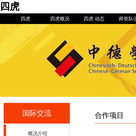
四虎
四虎
四虎概况
四虎 动态
师资队
四虎简介
四虎 新闻
机构设置
现任领导
通知公告
四虎 历
规章制
教授博
专业建
国际交流
合作项目
概况介绍