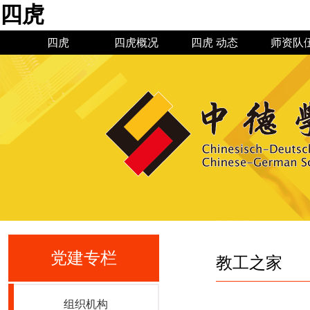
四虎
四虎
四虎概况
四虎 动态
师资队
四虎简介
四虎 新闻
机构设置
现任领导
通知公告
四虎 历
规章制
教授博
专业建
党建专栏
教工之家
组织机构